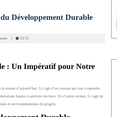
 du Développement Durable
romouvoir
’Importance
ments
|
15:55
u
éveloppement
urable
e : Un Impératif pour Notre
our
n
le monde d’aujourd’hui. Il s’agit d’un concept qui vise à répondre
venir
érations futures à satisfaire les leurs. En d’autres termes, il s’agit de
eilleur
iales et environnementales du progrès.