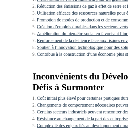
Réduction des émissions de gaz à effet de serre et 
Utilisation efficace des ressources naturelles pour 
Promotion de modes de production et de consomma
Création d’emplois durables dans les secteurs verts
Amélioration du bien-être social en favorisant l’incl
Renforcement de la résilience face aux risques e
Soutien à l’innovation technologique pour des solu
Contribue à la construction d’une économie plus sta
Inconvénients du Dével
Défis à Surmonter
Coût initial plus élevé pour certaines pratiques dur
Changements de comportement nécessaires peuvent 
Certains secteurs industriels peuvent rencontrer d
Résistance au changement de la part des entrepri
Complexité des enjeux liés au développement durab