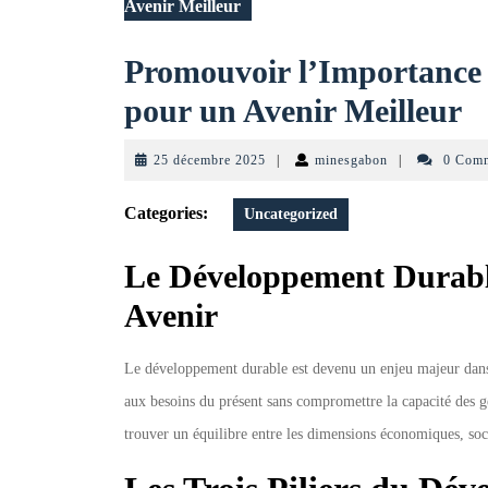
Avenir Meilleur
Promouvoir l’Importance
P
pour un Avenir Meilleur
l
25
minesgabon
25 décembre 2025
|
minesgabon
|
0 Com
d
décembre
2025
Categories:
Uncategorized
D
D
Le Développement Durabl
p
Avenir
u
Le développement durable est devenu un enjeu majeur dans 
A
aux besoins du présent sans compromettre la capacité des gén
M
trouver un équilibre entre les dimensions économiques, soc