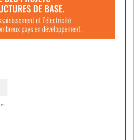
Les
s