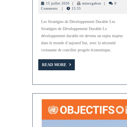
15
minesgabon
15 juillet 2026
|
minesgabon
|
0
Innovantes
juillet
Comments
|
15:55
2026
pour
Les Stratégies de Développement Durable Les
un
Stratégies de Développement Durable Le
Développement
développement durable est devenu un enjeu majeur
Durable
dans le monde d’aujourd’hui, avec la nécessité
et
croissante de concilier progrès économique,
Responsable
READ
READ MORE
MORE