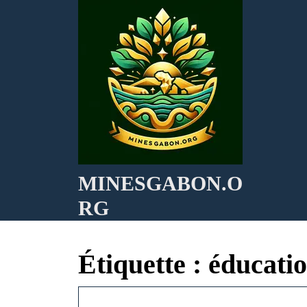
Skip
to
content
MINESGABON.O
RG
Étiquette :
éducati