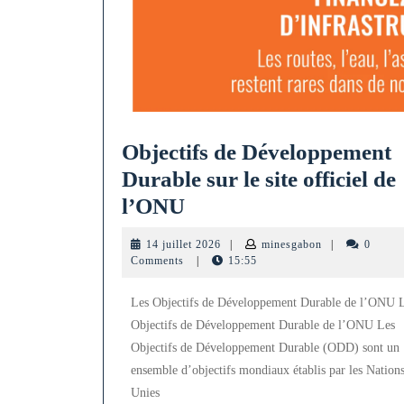
Objectifs de Développement
Durable sur le site officiel de
Objectifs
l’ONU
de
14
minesgabon
14 juillet 2026
|
minesgabon
|
0
Développement
juillet
Comments
|
15:55
2026
Durable
Les Objectifs de Développement Durable de l’ONU 
sur
Objectifs de Développement Durable de l’ONU Les
le
Objectifs de Développement Durable (ODD) sont un
site
ensemble d’objectifs mondiaux établis par les Nation
officiel
Unies