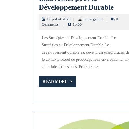
Expl
Développement Durable
des
17
minesgabon
17 juillet 2026
|
minesgabon
|
0
Strat
juillet
Comments
|
15:55
2026
Inno
Les Stratégies du Développement Durable Les
pour
Stratégies du Développement Durable Le
le
développement durable est devenu un enjeu crucial d
Déve
le contexte actuel de préoccupations environnemental
Dura
et sociales croissantes. Pour assurer
READ
READ MORE
MORE