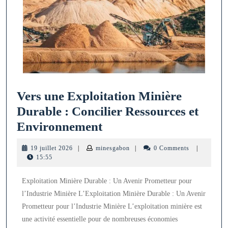
Vers une Exploitation Minière
Durable : Concilier Ressources et
Vers
Environnement
une
19
minesgabon
19 juillet 2026
|
minesgabon
|
0 Comments
|
Exploitation
juillet
15:55
2026
Minière
Exploitation Minière Durable : Un Avenir Prometteur pour
Durable
l’Industrie Minière L’Exploitation Minière Durable : Un Avenir
:
Prometteur pour l’Industrie Minière L’exploitation minière est
Concilier
une activité essentielle pour de nombreuses économies