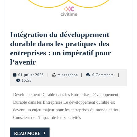
Intégration du développement
durable dans les pratiques des
entreprises : un impératif pour
Intégration
l’avenir
du
01
minesgabon
01 juillet 2026
|
minesgabon
|
0 Comments
|
développement
juillet
15:55
2026
durable
Développement Durable dans les Entreprises Développement
dans
Durable dans les Entreprises Le développement durable est
les
devenu un enjeu majeur pour les entreprises du monde entier.
pratiques
Conscient de l’impact de leurs activités
des
entreprises
READ
READ MORE