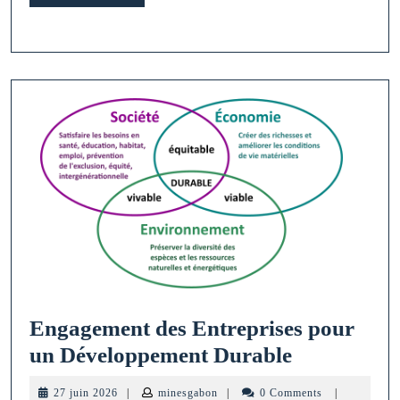
MORE
:
un
impératif
pour
l’avenir
Engagement des Entreprises pour
Engagemen
un Développement Durable
des
27
minesgabon
27 juin 2026
|
minesgabon
|
0 Comments
|