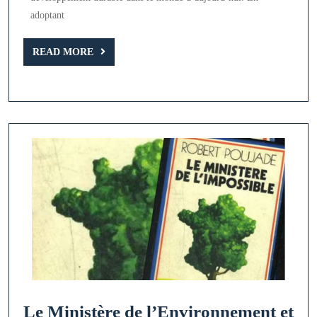
durable
adoptant
en
READ
READ MORE
format
MORE
PDF
Le Ministère de l’Environnement et