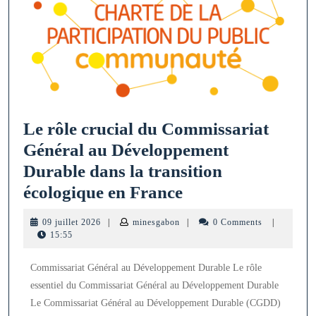
Le rôle crucial du Commissariat
Général au Développement
Durable dans la transition
Le
écologique en France
rôle
09
minesgabon
09 juillet 2026
|
minesgabon
|
0 Comments
|
crucial
juillet
15:55
2026
du
Commissariat Général au Développement Durable Le rôle
Commissariat
essentiel du Commissariat Général au Développement Durable
Général
Le Commissariat Général au Développement Durable (CGDD)