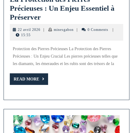
Précieuses : Un Enjeu Essentiel à
La
Préserver
Protection
22
minesgabon
22 avril 2026
|
minesgabon
|
0 Comments
|
des
avril
15:55
2026
Pierres
Protection des Pierres Précieuses La Protection des Pierres
Précieuses
Précieuses : Un Enjeu Crucial Les pierres précieuses telles que
:
les diamants, les émeraudes et les rubis sont des trésors de la
Un
Enjeu
READ
READ MORE
MORE
Essentiel
à
Préserver