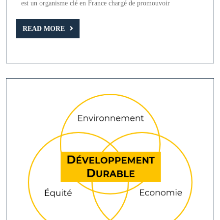
au
est un organisme clé en France chargé de promouvoir
Développement
READ
Durable
READ MORE
MORE
dans
la
transition
écologique
en
France