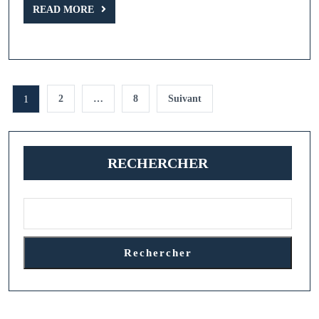
Protéger
READ
READ MORE
MORE
Pagination
2
…
8
Suivant
1
des
publications
RECHERCHER
Rechercher