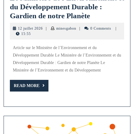
du Développement Durable :
Le
Gardien de notre Planète
Ministère
12
minesgabon
12 juillet 2026
|
minesgabon
|
0 Comments
|
de
juillet
15:55
2026
l’Environnem
Article sur le Ministère de l’Environnement et du
et
Développement Durable Le Ministère de l’Environnement et du
du
Développement Durable : Gardien de notre Planète Le
Développeme
Ministère de l’Environnement et du Développement
Durable
READ
:
READ MORE
MORE
Gardien
de
notre
Planète