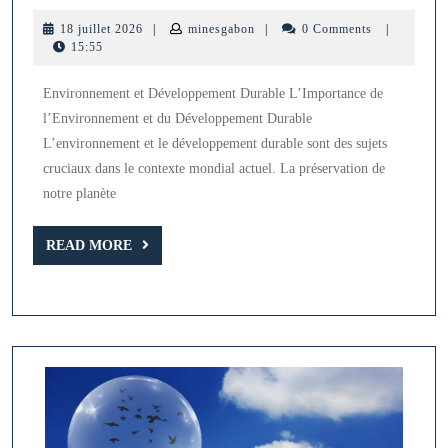
PowerPoint
18
minesgabon
18 juillet 2026
|
minesgabon
|
0 Comments
|
sur
juillet
15:55
2026
l’Environnem
Environnement et Développement Durable L’Importance de
et
l’Environnement et du Développement Durable
le
L’environnement et le développement durable sont des sujets
Développemen
cruciaux dans le contexte mondial actuel. La préservation de
Durable
notre planète
READ
READ MORE
MORE