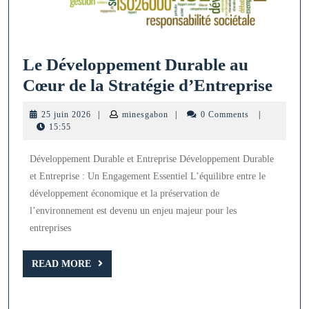
Le Développement Durable au
Le
Cœur de la Stratégie d’Entreprise
Déve
25
minesgabon
25 juin 2026
|
minesgabon
|
0 Comments
|
Dura
juin
15:55
2026
au
Développement Durable et Entreprise Développement Durable
Cœu
et Entreprise : Un Engagement Essentiel L’équilibre entre le
de
développement économique et la préservation de
la
l’environnement est devenu un enjeu majeur pour les
Strat
entreprises
d’En
READ
READ MORE
MORE