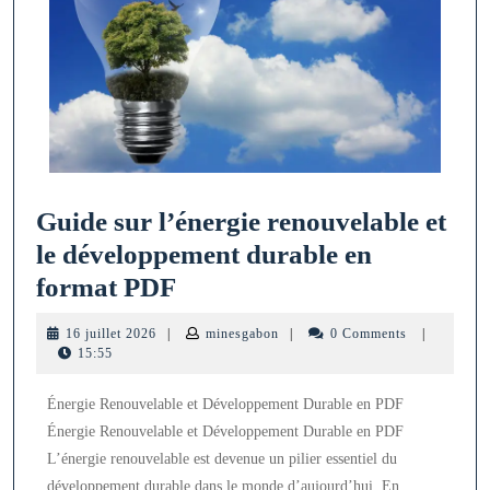
Guide sur l’énergie renouvelable et
le développement durable en
Guide
format PDF
sur
16
minesgabon
16 juillet 2026
|
minesgabon
|
0 Comments
|
l’énergie
juillet
15:55
2026
renouvelable
Énergie Renouvelable et Développement Durable en PDF
et
Énergie Renouvelable et Développement Durable en PDF
le
L’énergie renouvelable est devenue un pilier essentiel du
développement
développement durable dans le monde d’aujourd’hui. En