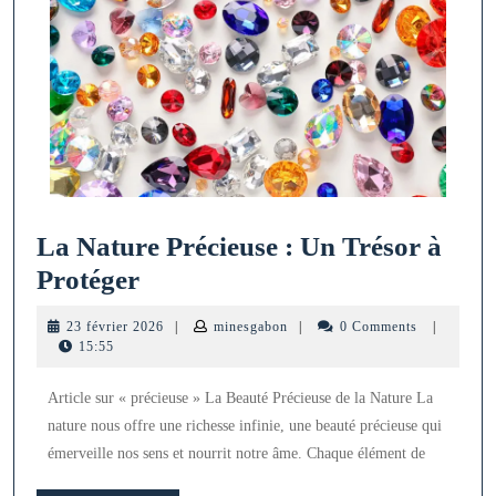
La Nature Précieuse : Un Trésor à
La
Protéger
Nature
23
minesgabon
23 février 2026
|
minesgabon
|
0 Comments
|
Précieuse
février
15:55
2026
:
Article sur « précieuse » La Beauté Précieuse de la Nature La
Un
nature nous offre une richesse infinie, une beauté précieuse qui
Trésor
émerveille nos sens et nourrit notre âme. Chaque élément de
à