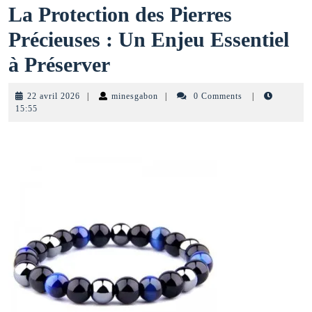
La Protection des Pierres
Précieuses : Un Enjeu Essentiel
La
à Préserver
Protection
22
minesgabon
22 avril 2026
|
minesgabon
|
0 Comments
|
des
avril
15:55
2026
Pierres
Précieuses
:
Un
Enjeu
Essentiel
à