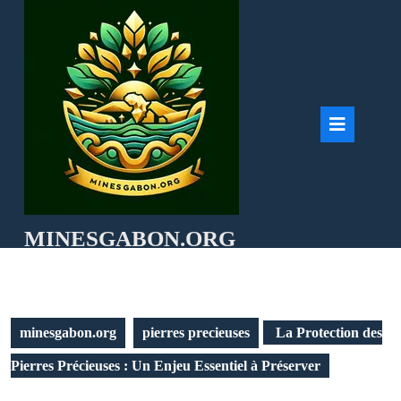
Skip
to
content
Ope
But
MINESGABON.ORG
minesgabon.org
pierres precieuses
La Protection des
Pierres Précieuses : Un Enjeu Essentiel à Préserver