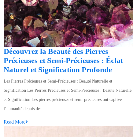
Découvrez la Beauté des Pierres
Précieuses et Semi-Précieuses : Éclat
Découv
Naturel et Signification Profonde
la
Les Pierres Précieuses et Semi-Précieuses : Beauté Naturelle et
Beauté
Signification Les Pierres Précieuses et Semi-Précieuses : Beauté Naturelle
des
et Signification Les pierres précieuses et semi-précieuses ont captivé
Pierres
l’humanité depuis des
Précieu
Read
Read More
et
More
Semi-