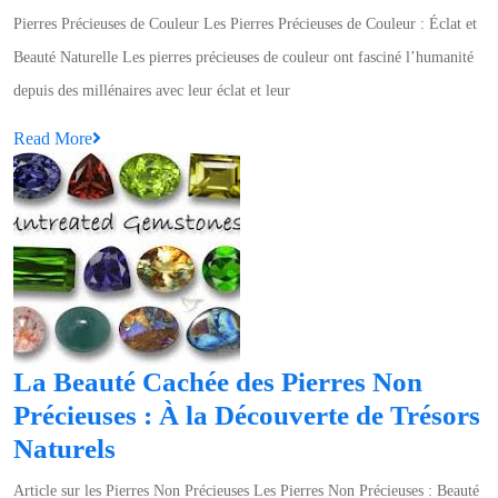
et
Pierres Précieuses de Couleur Les Pierres Précieuses de Couleur : Éclat et
Beauté
Beauté Naturelle Les pierres précieuses de couleur ont fasciné l’humanité
des
depuis des millénaires avec leur éclat et leur
Pierres
Read
Read More
Précieuses
More
de
Couleur
La Beauté Cachée des Pierres Non
Précieuses : À la Découverte de Trésors
La
Naturels
Beauté
Article sur les Pierres Non Précieuses Les Pierres Non Précieuses : Beauté