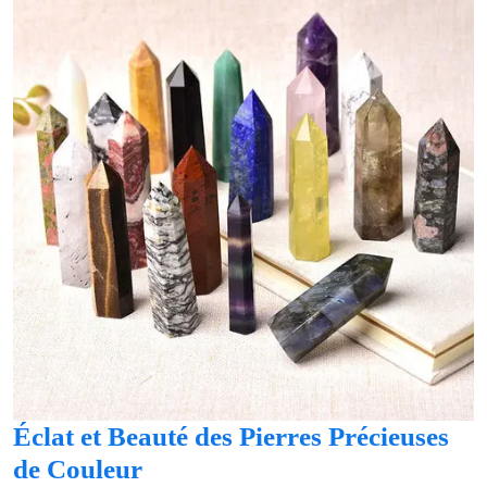
Précieu
:
Éclat
Naturel
et
Signifi
Profon
Éclat et Beauté des Pierres Précieuses
Éclat
de Couleur