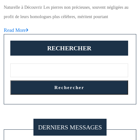
Cachée
Naturelle à Découvrir Les pierres non précieuses, souvent négligées au
des
profit de leurs homologues plus célèbres, méritent pourtant
Pierres
Read
Read More
Non
More
Précieuses
RECHERCHER
:
À
la
Découverte
de
Rechercher
Trésors
Naturels
DERNIERS MESSAGES