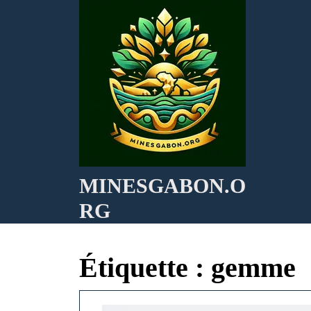
Skip
to
content
MINESGABON.O
RG
Étiquette :
gemme