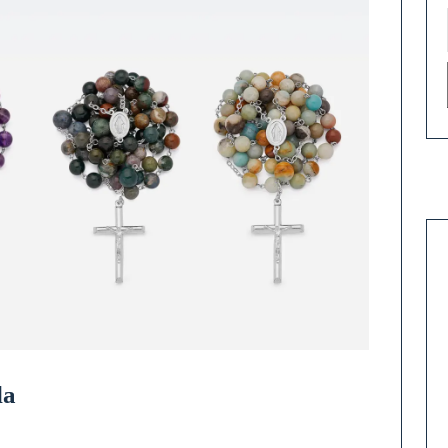
la
hypre