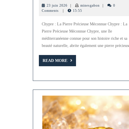
:
23
minesgabon
23 juin 2026
|
minesgabon
|
0
À
juin
Comments
|
15:55
2026
la
Chypre : La Pierre Précieuse Méconnue Chypre : La
D
Pierre Précieuse Méconnue Chypre, une île
d
méditerranéenne connue pour son histoire riche et sa
la
beauté naturelle, abrite également une pierre précieus
Pi
READ
Pr
READ MORE
MORE
M