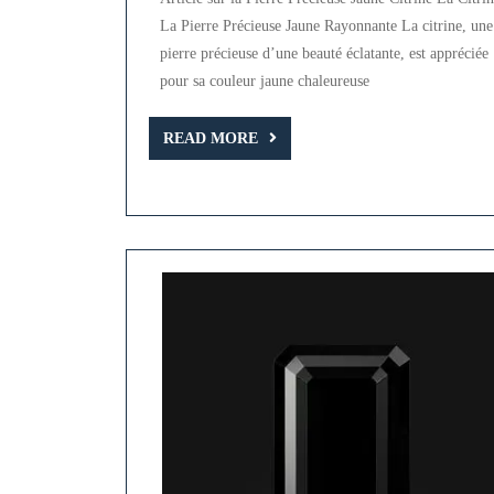
de
La Pierre Précieuse Jaune Rayonnante La citrine, une
la
pierre précieuse d’une beauté éclatante, est appréciée
Pierre
pour sa couleur jaune chaleureuse
Précieuse
Jaune
READ
READ MORE
MORE
Citrine