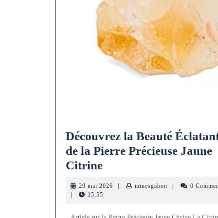
Découvrez la Beauté Éclatan
de la Pierre Précieuse Jaune
Découvrez
Citrine
la
29
minesgabon
29 mai 2026
|
minesgabon
|
0 Commen
Beauté
mai
|
15:55
2026
Éclatante
Article sur la Pierre Précieuse Jaune Citrine La Citrin