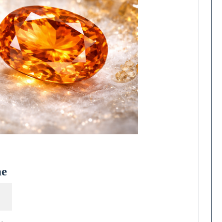
Éclat
ne
Doré
:
La