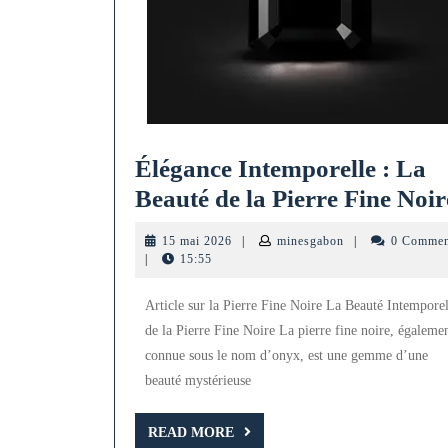
Élégance Intemporelle : La
Beauté de la Pierre Fine Noir
15
minesgabon
15 mai 2026
|
minesgabon
|
0 Commen
mai
|
15:55
2026
Article sur la Pierre Fine Noire La Beauté Intemporel
de la Pierre Fine Noire La pierre fine noire, égaleme
connue sous le nom d’onyx, est une gemme d’une
beauté mystérieuse
READ
READ MORE