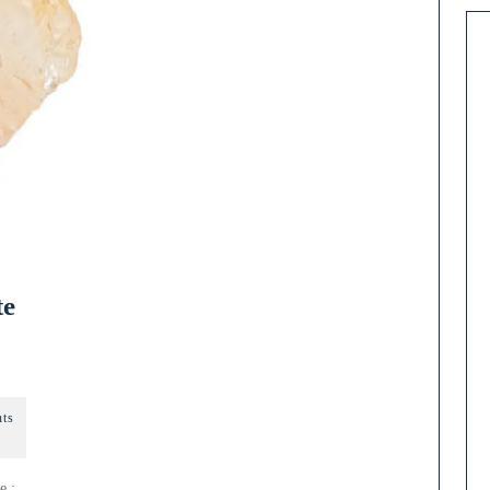
te
ts
e :