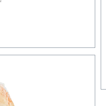
té
Magie
de
la
Pierre
Précieuse
Topaze
Jaune