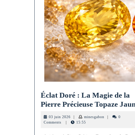
Éclat Doré : La Magie de la
Pierre Précieuse Topaze Jau
03
minesgabon
03 juin 2026
|
minesgabon
|
0
juin
Comments
|
15:55
2026