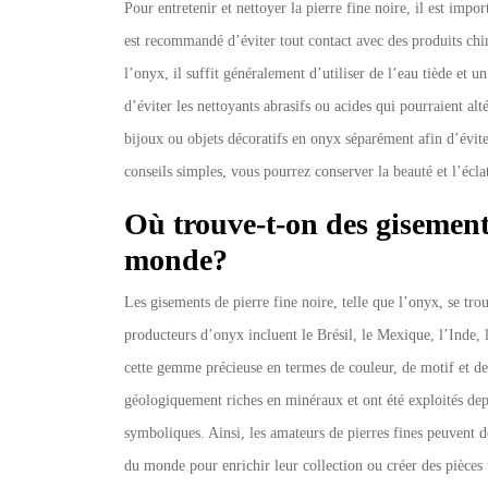
Pour entretenir et nettoyer la pierre fine noire, il est impo
est recommandé d’éviter tout contact avec des produits ch
l’onyx, il suffit généralement d’utiliser de l’eau tiède et u
d’éviter les nettoyants abrasifs ou acides qui pourraient alt
bijoux ou objets décoratifs en onyx séparément afin d’éviter
conseils simples, vous pourrez conserver la beauté et l’écl
Où trouve-t-on des gisements
monde?
Les gisements de pierre fine noire, telle que l’onyx, se tr
producteurs d’onyx incluent le Brésil, le Mexique, l’Inde, 
cette gemme précieuse en termes de couleur, de motif et de
géologiquement riches en minéraux et ont été exploités depui
symboliques. Ainsi, les amateurs de pierres fines peuvent d
du monde pour enrichir leur collection ou créer des pièces u