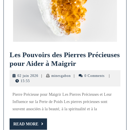
Les Pouvoirs des Pierres Précieuses
Les
pour Aider à Maigrir
Pouvoirs
02
minesgabon
02 juin 2026
|
minesgabon
|
0 Comments
|
des
juin
15:55
2026
Pierres
Pierre Précieuse pour Maigrir Les Pierres Précieuses et Leur
Précieuses
Influence sur la Perte de Poids Les pierres précieuses sont
pour
souvent associées à la beauté, à la spiritualité et à la
Aider
à
READ
READ MORE
MORE