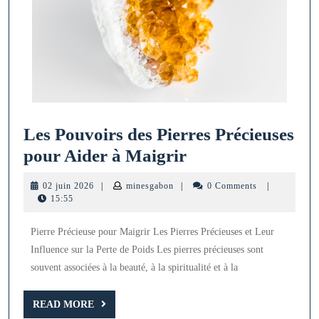
Les Pouvoirs des Pierres Précieuses
Les
pour Aider à Maigrir
Pouvoirs
02
minesgabon
02 juin 2026
|
minesgabon
|
0 Comments
|
des
juin
15:55
2026
Pierres
Pierre Précieuse pour Maigrir Les Pierres Précieuses et Leur
Précieuses
Influence sur la Perte de Poids Les pierres précieuses sont
pour
souvent associées à la beauté, à la spiritualité et à la
Aider
à
READ
READ MORE
MORE