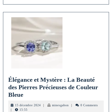
Élégance et Mystère : La Beauté
des Pierres Précieuses de Couleur
Élégance
Bleue
et
15
minesgabon
15 décembre 2024
|
minesgabon
|
0 Comments
Mystère
décembre
|
15:55