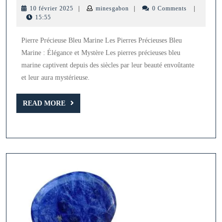
Int
10
minesgabon
10 février 2025
|
minesgabon
|
0 Comments
|
:
février
15:55
2025
La
Pierre Précieuse Bleu Marine Les Pierres Précieuses Bleu
Bea
Marine : Élégance et Mystère Les pierres précieuses bleu
des
marine captivent depuis des siècles par leur beauté envoûtante
Pie
et leur aura mystérieuse.
Pré
READ
Ble
READ MORE
MORE
Mar