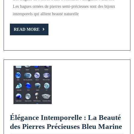
mains
Les bagues ornées de pierres semi-précieuses sont des bijoux
avec
intemporels qui allient beauté naturelle
nos
READ
bagues
READ MORE
MORE
en
pierres
semi-
précieuses
Élégance Intemporelle : La Beauté
Élé
des Pierres Précieuses Bleu Marine