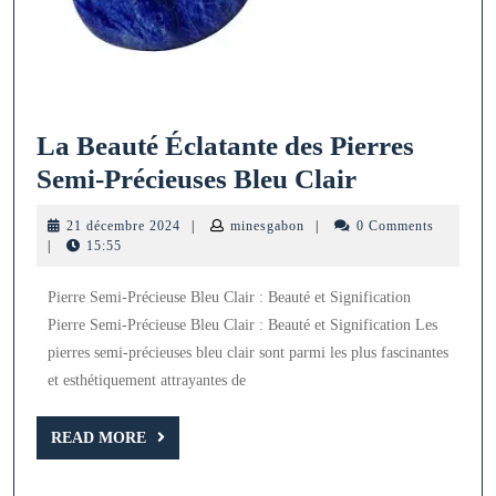
La Beauté Éclatante des Pierres
La
Semi-Précieuses Bleu Clair
Beauté
21
minesgabon
21 décembre 2024
|
minesgabon
|
0 Comments
Éclatante
décembre
|
15:55
2024
des
Pierre Semi-Précieuse Bleu Clair : Beauté et Signification
Pierres
Pierre Semi-Précieuse Bleu Clair : Beauté et Signification Les
Semi-
pierres semi-précieuses bleu clair sont parmi les plus fascinantes
Précieuses
et esthétiquement attrayantes de
Bleu
READ
Clair
READ MORE
MORE