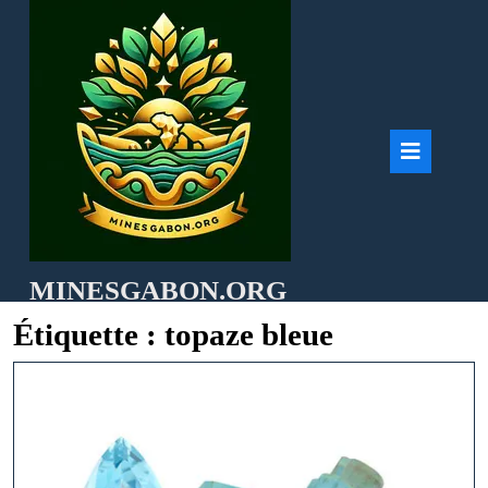
Skip
to
content
Ope
But
MINESGABON.ORG
Étiquette :
topaze bleue