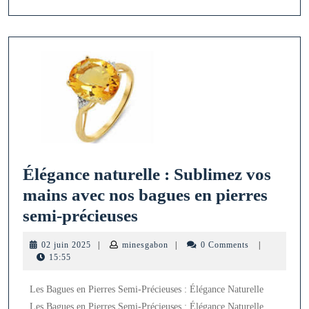
Élégance naturelle : Sublimez vos
mains avec nos bagues en pierres
Élégance
semi-précieuses
naturelle
02
minesgabon
02 juin 2025
|
minesgabon
|
0 Comments
|
:
juin
15:55
2025
Sublimez
Les Bagues en Pierres Semi-Précieuses : Élégance Naturelle
vos
Les Bagues en Pierres Semi-Précieuses : Élégance Naturelle