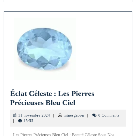
Clair
Éclat Céleste : Les Pierres
Éclat
Précieuses Bleu Ciel
Céleste
11
minesgabon
11 novembre 2024
|
minesgabon
|
0 Comments
:
novembre
|
15:55
2024
Les
Les Pierres Précieuses Bleu Ciel : Beauté Céleste Sous Nos