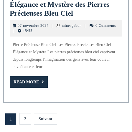
Élégance et Mystère des Pierres
Élégance
Précieuses Bleu Ciel
et
07
minesgabon
07 novembre 2024
|
minesgabon
|
0 Comments
Mystère
novembre
|
15:55
2024
des
Pierre Précieuse Bleu Ciel Les Pierres Précieuses Bleu Ciel :
Pierres
Élégance et Mystère Les pierres précieuses bleu ciel captivent
Précieuses
depuis longtemps l’imagination des gens avec leur couleur
Bleu
envoûtante et leur
Ciel
READ
READ MORE
MORE
Pagination
2
Suivant
1
des