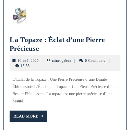
La Topaze : Éclat d’une Pierre
La
Précieuse
Topaze
16
minesgabon
16 août 2025
|
minesgabon
|
0 Comments
|
:
août
15:55
2025
Éclat
L’Éclat de la Topaze : Une Pierre Précieuse d’une Beauté
d’une
Éblouissante L’Éclat de la Topaze : Une Pierre Précieuse d’une
Pierre
Beauté Éblouissante La topaze est une pierre précieuse d’une
Précieuse
beauté
READ
READ MORE
MORE