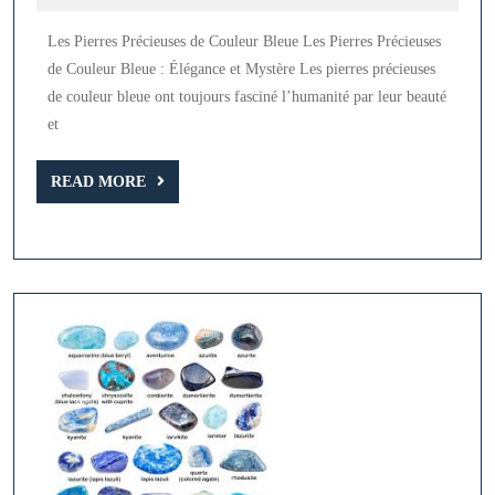
2024
:
Les Pierres Précieuses de Couleur Bleue Les Pierres Précieuses
La
de Couleur Bleue : Élégance et Mystère Les pierres précieuses
Beauté
de couleur bleue ont toujours fasciné l’humanité par leur beauté
des
et
Pierres
Précieuses
READ
READ MORE
MORE
de
Couleur
Bleue