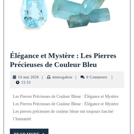
Élégance et Mystère : Les Pierres
Élégance
Précieuses de Couleur Bleu
et
14
minesgabon
14 mai 2026
|
minesgabon
|
0 Comments
|
Mystère
mai
15:55
2026
:
Les Pierres Précieuses de Couleur Bleue : Élégance et Mystère
Les
Les Pierres Précieuses de Couleur Bleue : Élégance et Mystère
Pierres
Les pierres précieuses de couleur bleue ont toujours fasciné
Précieuses
l’humanité
de