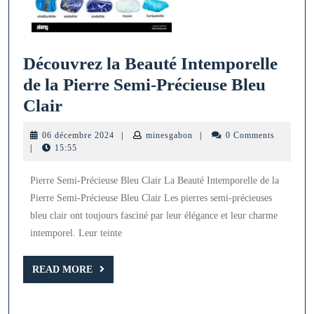
Découvrez la Beauté Intemporelle
de la Pierre Semi-Précieuse Bleu
Découvrez
Clair
la
06
minesgabon
06 décembre 2024
|
minesgabon
|
0 Comments
Beauté
décembre
|
15:55
2024
Intemporelle
Pierre Semi-Précieuse Bleu Clair La Beauté Intemporelle de la
de
Pierre Semi-Précieuse Bleu Clair Les pierres semi-précieuses
la
bleu clair ont toujours fasciné par leur élégance et leur charme
Pierre
intemporel. Leur teinte
Semi-
Précieuse
READ
READ MORE
MORE
Bleu