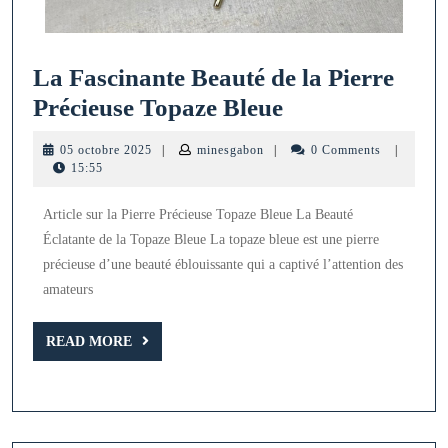
La Fascinante Beauté de la Pierre
La
Précieuse Topaze Bleue
Fascinante
05
minesgabon
05 octobre 2025
|
minesgabon
|
0 Comments
|
Beauté
octobre
15:55
2025
de
Article sur la Pierre Précieuse Topaze Bleue La Beauté
la
Éclatante de la Topaze Bleue La topaze bleue est une pierre
Pierre
précieuse d’une beauté éblouissante qui a captivé l’attention des
Précieuse
amateurs
Topaze
READ
Bleue
READ MORE
MORE