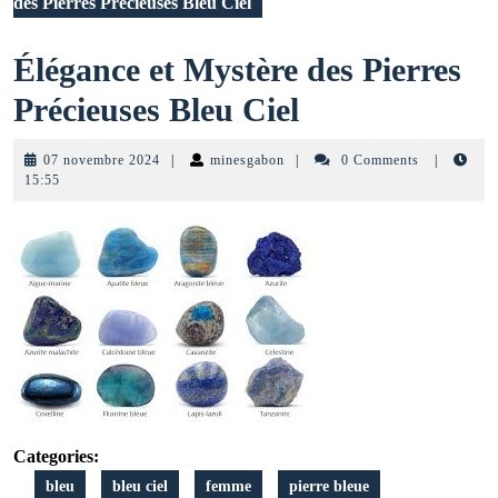
des Pierres Précieuses Bleu Ciel
Élégance et Mystère des Pierres
Élégance
Précieuses Bleu Ciel
et
07
minesgabon
07 novembre 2024
|
minesgabon
|
0 Comments
|
Mystère
novembre
15:55
2024
des
Pierres
Précieuses
Bleu
Ciel
Categories:
bleu
bleu ciel
femme
pierre bleue