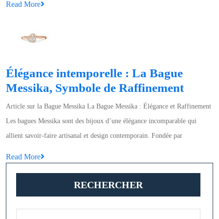
Read
Read More
Précieuses
More
:
Un
Voyage
au
Élégance intemporelle : La Bague
Cœur
Élégan
Messika, Symbole de Raffinement
de
intemp
Article sur la Bague Messika La Bague Messika : Élégance et Raffinement
la
:
Les bagues Messika sont des bijoux d’une élégance incomparable qui
Beauté
La
allient savoir-faire artisanal et design contemporain. Fondée par
Naturelle
Bague
Read
Read More
Messik
More
Symbo
RECHERCHER
de
Raffin