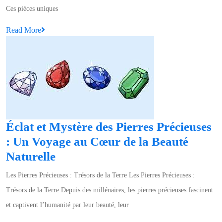
Votre
Ces pièces uniques
Pendentif
Read
Read More
Femme
More
en
Pierre
Semi-
Précieuse
Éclat et Mystère des Pierres Précieuses
: Un Voyage au Cœur de la Beauté
Éclat
Naturelle
et
Les Pierres Précieuses : Trésors de la Terre Les Pierres Précieuses :
Mystère
Trésors de la Terre Depuis des millénaires, les pierres précieuses fascinent
des
et captivent l’humanité par leur beauté, leur
Pierres