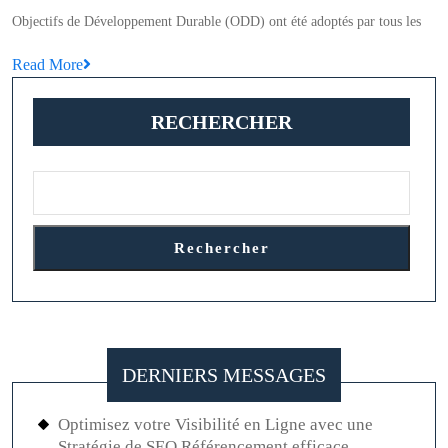
Développement
Objectifs de Développement Durable (ODD) ont été adoptés par tous les
Durable
Read
Read More
:
More
Vers
RECHERCHER
un
Avenir
Plus
Équitable
et
Rechercher
Durable
DERNIERS MESSAGES
Optimisez votre Visibilité en Ligne avec une
Stratégie de SEO Référencement efficace