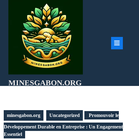
Skip
to
content
Ope
But
MINESGABON.ORG
minesgabon.org
Uncategorized
Promouvoir le
Développement Durable en Entreprise : Un Engagement
Essentiel