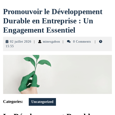
Promouvoir le Développement
Durable en Entreprise : Un
Promouvoir
Engagement Essentiel
le
02
minesgabon
02 juillet 2026
|
minesgabon
|
0 Comments
|
Développem
juillet
15:55
2026
Durable
en
Entreprise
:
Un
Engagemen
Categories:
Uncategorized
Essentiel