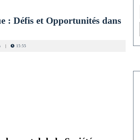
 : Défis et Opportunités dans
volution
s
|
15:55
onomique
fis
portunités
ns
nde