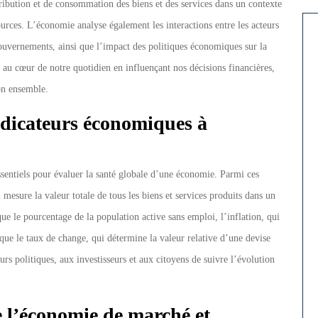
tribution et de consommation des biens et des services dans un contexte
sources. L’économie analyse également les interactions entre les acteurs
 gouvernements, ainsi que l’impact des politiques économiques sur la
au cœur de notre quotidien en influençant nos décisions financières,
on ensemble.
ndicateurs économiques à
ssentiels pour évaluer la santé globale d’une économie. Parmi ces
i mesure la valeur totale de tous les biens et services produits dans un
e le pourcentage de la population active sans emploi, l’inflation, qui
 que le taux de change, qui détermine la valeur relative d’une devise
rs politiques, aux investisseurs et aux citoyens de suivre l’évolution
re l’économie de marché et