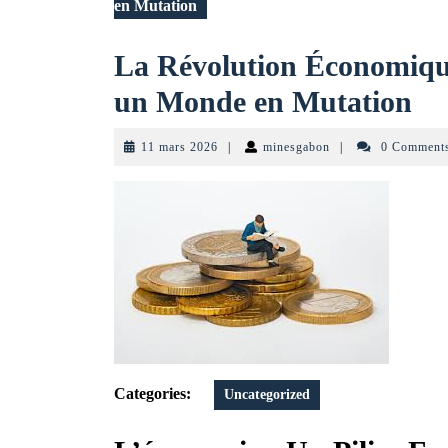
en Mutation
La Révolution Économique
La
un Monde en Mutation
Ré
11
minesgabon
11 mars 2026
|
minesgabon
|
0 Comment
Éc
mars
2026
:
Dé
et
Op
da
un
Categories:
Uncategorized
Mo