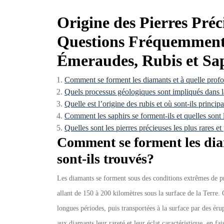
Origine des Pierres Préc
Questions Fréquemment 
Émeraudes, Rubis et Sap
Comment se forment les diamants et à quelle profo
Quels processus géologiques sont impliqués dans 
Quelle est l’origine des rubis et où sont-ils princip
Comment les saphirs se forment-ils et quelles sont 
Quelles sont les pierres précieuses les plus rares et
Comment se forment les dia
sont-ils trouvés?
Les diamants se forment sous des conditions extrêmes de pr
allant de 150 à 200 kilomètres sous la surface de la Terre. 
longues périodes, puis transportées à la surface par des é
aux diamants leur rareté et leur éclat caractéristique, en fa