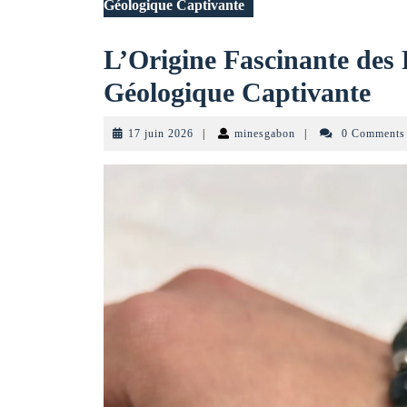
Géologique Captivante
L’Origine Fascinante des 
L’
Géologique Captivante
Fa
17
minesgabon
17 juin 2026
|
minesgabon
|
0 Comment
de
juin
2026
Pie
Pré
Un
His
Gé
Ca