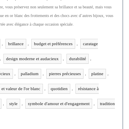
re, vous préservez non seulement sa brillance et sa beauté, mais vous
ue en or blanc des frottements et des chocs avec d’autres bijoux, vous
ortée avec élégance à chaque occasion spéciale.
,
,
,
brillance
budget et préférences
caratage
,
,
,
design moderne et audacieux
durabilité
,
,
,
,
écieux
palladium
pierres précieuses
platine
,
,
 et valeur de l'or blanc
quotidien
résistance à
,
,
,
style
symbole d'amour et d'engagement
tradition