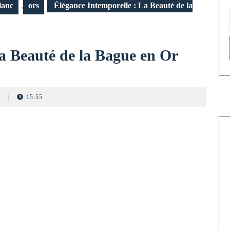
lanc
,
ors
Élégance Intemporelle : La Beauté de la
a Beauté de la Bague en Or
s
|
15:55