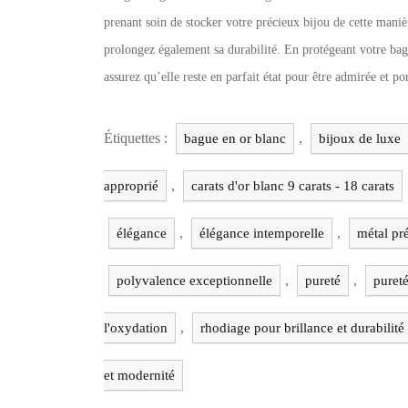
prenant soin de stocker votre précieux bijou de cette maniè
prolongez également sa durabilité. En protégeant votre bag
assurez qu’elle reste en parfait état pour être admirée et p
Étiquettes :
,
bague en or blanc
bijoux de luxe
,
approprié
carats d'or blanc 9 carats - 18 carats
,
,
élégance
élégance intemporelle
métal pr
,
,
polyvalence exceptionnelle
pureté
pureté
,
l'oxydation
rhodiage pour brillance et durabilité
et modernité