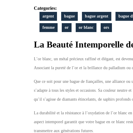
Or
Categories:
Blanc
argent
bague
bague argent
bague d
femme
or
or blanc
ors
La Beauté Intemporelle d
L’or blanc, un métal précieux raffiné et élégant, est deve
Associant la pureté de l’or et la brillance du palladium ou d
Que ce soit pour une bague de fiançailles, une alliance ou 
s’adapte à tous les styles et occasions. Sa couleur neutre e
qu’il s’agisse de diamants étincelants, de saphirs profonds
La durabilité et la résistance à l’oxydation de l’or blanc e
aspect intemporel garantit que votre bague en or blanc reste
transmettre aux générations futures.