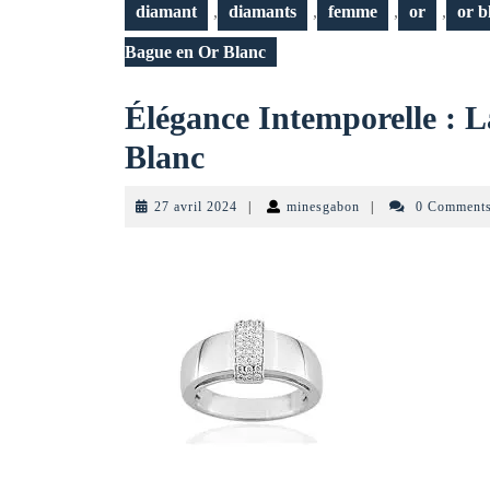
diamant
,
diamants
,
femme
,
or
,
or b
Bague en Or Blanc
Élégance Intemporelle : L
Élégance
Blanc
Intemporelle
27
minesgabon
27 avril 2024
|
minesgabon
|
0 Comment
:
avril
2024
La
Beauté
de
la
Bague
en