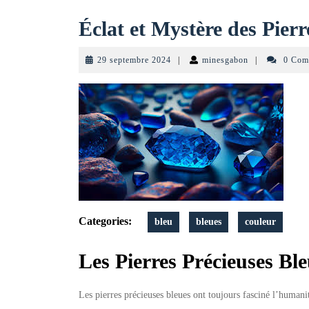
Éclat et Mystère des Pierr
29
minesgabon
29 septembre 2024
|
minesgabon
|
0 Com
septembre
2024
Categories:
bleu
bleues
couleur
Les Pierres Précieuses Ble
Les pierres précieuses bleues ont toujours fasciné l’human