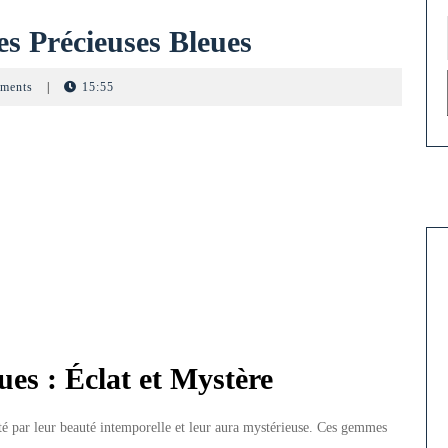
Éclat
es Précieuses Bleues
et
ments
|
15:55
Mystère
des
Pierres
Précieuses
Bleues
ues : Éclat et Mystère
ité par leur beauté intemporelle et leur aura mystérieuse. Ces gemmes