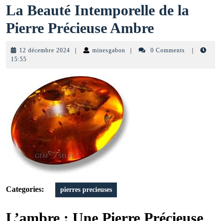
La Beauté Intemporelle de la
La
Pierre Précieuse Ambre
Beauté
12
minesgabon
12 décembre 2024
|
minesgabon
|
0 Comments
|
Intemporel
décembre
15:55
2024
de
la
Pierre
Précieuse
Ambre
Categories:
pierres precieuses
L’ambre : Une Pierre Précieuse