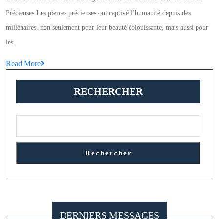
des
Précieuses Les pierres précieuses ont captivé l’humanité depuis des
Couleurs
millénaires, non seulement pour leur beauté éblouissante, mais aussi pour
dans
les
les
Read
Read More
Pierres
More
Précieuses
RECHERCHER
:
Un
Monde
de
Beauté
Rechercher
et
de
Symbolisme
DERNIERS MESSAGES