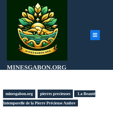
Skip
to
content
Ope
But
MINESGABON.ORG
minesgabon.org
pierres precieuses
La Beauté
Intemporelle de la Pierre Précieuse Ambre