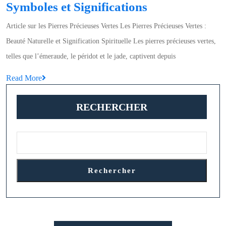
La
Symboles et Significations
Magie
Article sur les Pierres Précieuses Vertes Les Pierres Précieuses Vertes :
de
Beauté Naturelle et Signification Spirituelle Les pierres précieuses vertes,
la
telles que l’émeraude, le péridot et le jade, captivent depuis
Pierre
Read
Read More
Précieuse
More
Verte
RECHERCHER
:
Symboles
et
Significations
Rechercher