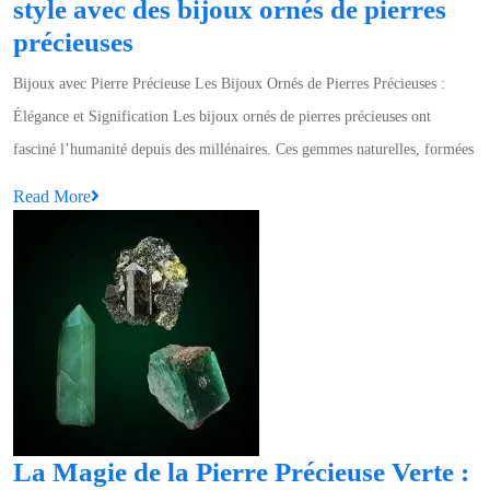
style avec des bijoux ornés de pierres
et
Élégance
précieuses
Vertus
intemporelle
Bijoux avec Pierre Précieuse Les Bijoux Ornés de Pierres Précieuses :
:
Élégance et Signification Les bijoux ornés de pierres précieuses ont
Sublimez
fasciné l’humanité depuis des millénaires. Ces gemmes naturelles, formées
votre
Read
Read More
style
More
avec
des
bijoux
ornés
de
pierres
précieuses
La Magie de la Pierre Précieuse Verte :