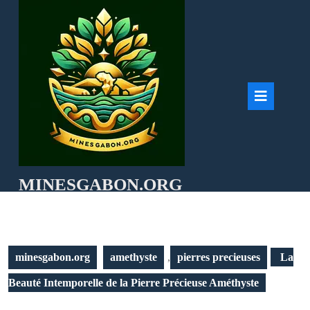
Skip
to
content
Ope
But
MINESGABON.ORG
minesgabon.org
amethyste
,
pierres precieuses
La
Beauté Intemporelle de la Pierre Précieuse Améthyste