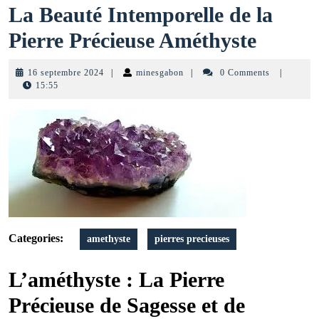
La Beauté Intemporelle de la
La
Pierre Précieuse Améthyste
Beauté
16
minesgabon
16 septembre 2024
|
minesgabon
|
0 Comments
|
Intemp
septembre
15:55
2024
de
la
Pierre
Précie
Améth
Categories:
amethyste
pierres precieuses
L’améthyste : La Pierre
Précieuse de Sagesse et de