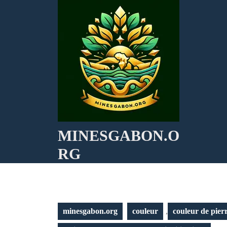
Skip
to
content
MINESGABON.O
RG
minesgabon.org
couleur
,
couleur de pier