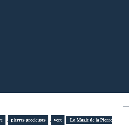
re
,
pierres precieuses
,
vert
La Magie de la Pierre