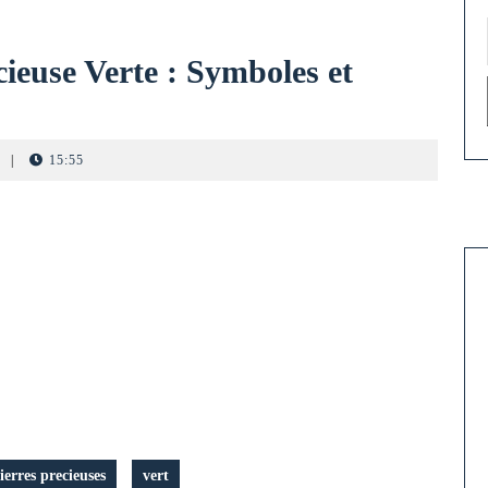
cieuse Verte : Symboles et
|
15:55
ierres precieuses
vert