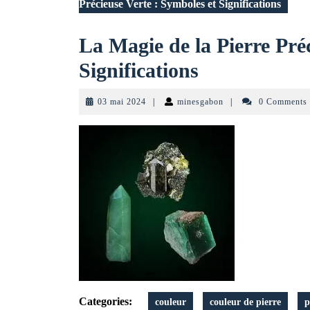
Précieuse Verte : Symboles et Significations
La Magie de la Pierre Pré
La
Significations
Magie
03
minesgabon
03 mai 2024
|
minesgabon
|
0 Comments
de
mai
2024
la
Pierre
Précieuse
Verte
:
Symboles
et
Categories:
couleur
couleur de pierre
p