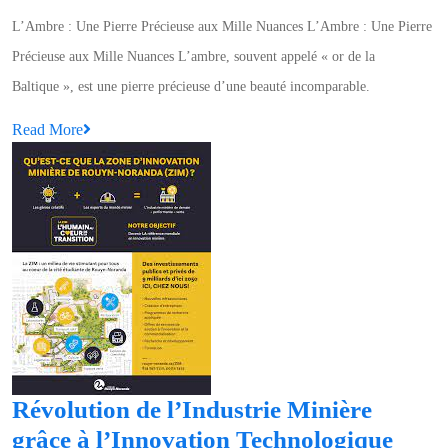
:
L’Ambre : Une Pierre Précieuse aux Mille Nuances L’Ambre : Une Pierre
Une
Précieuse aux Mille Nuances L’ambre, souvent appelé « or de la
Pierre
Baltique », est une pierre précieuse d’une beauté incomparable.
Précieuse
Read
Read More
aux
More
Mille
Nuances
Révolution de l’Industrie Minière
Révo
grâce à l’Innovation Technologique