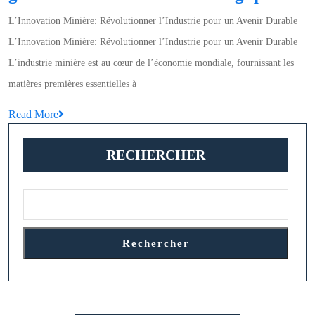
de
L’Innovation Minière: Révolutionner l’Industrie pour un Avenir Durable
l’Ind
L’Innovation Minière: Révolutionner l’Industrie pour un Avenir Durable
Mini
L’industrie minière est au cœur de l’économie mondiale, fournissant les
grâc
matières premières essentielles à
à
Read
Read More
l’Inn
More
Tech
RECHERCHER
Rechercher