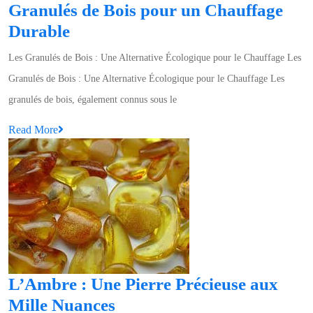
Granulés de Bois pour un Chauffage
Les
Durable
Avantages
Les Granulés de Bois : Une Alternative Écologique pour le Chauffage Les
Écologiques
Granulés de Bois : Une Alternative Écologique pour le Chauffage Les
des
granulés de bois, également connus sous le
Granulés
Read
Read More
de
More
Bois
pour
un
Chauffage
Durable
L’Ambre : Une Pierre Précieuse aux
L’Ambre
Mille Nuances