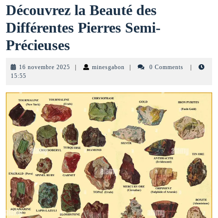
Découvrez la Beauté des
Différentes Pierres Semi-
Découvrez
Précieuses
la
16
minesgabon
16 novembre 2025
|
minesgabon
|
0 Comments
|
Beauté
novembre
15:55
2025
des
Différentes
Pierres
Semi-
Précieuses