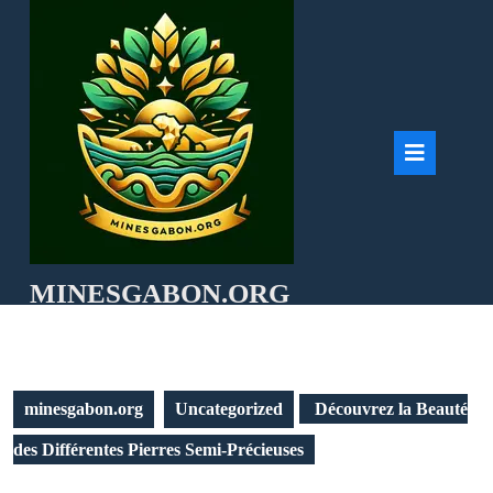
Skip
to
content
Ope
But
MINESGABON.ORG
minesgabon.org
Uncategorized
Découvrez la Beauté
des Différentes Pierres Semi-Précieuses