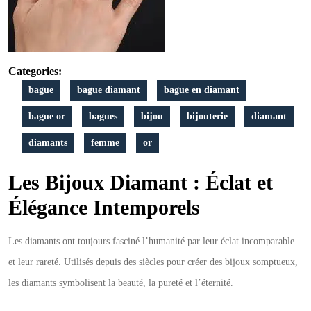
des
Bijoux
Diamant
Categories:
bague
bague diamant
bague en diamant
bague or
bagues
bijou
bijouterie
diamant
diamants
femme
or
Les Bijoux Diamant : Éclat et
Élégance Intemporels
Les diamants ont toujours fasciné l’humanité par leur éclat incomparable
et leur rareté. Utilisés depuis des siècles pour créer des bijoux somptueux,
les diamants symbolisent la beauté, la pureté et l’éternité.