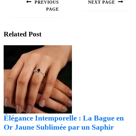
de
PREVIOUS
NEXT PAGE
l’article
PAGE
Next
post:
Previous
post:
Related Post
Élégance Intemporelle : La Bague en
Élégan
Or Jaune Sublimée par un Saphir
Intemp