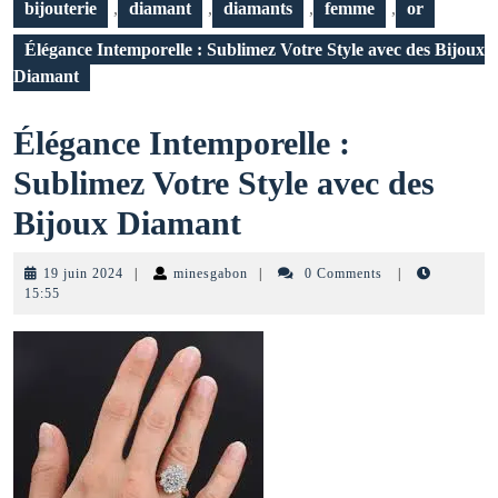
bijouterie
,
diamant
,
diamants
,
femme
,
or
Élégance Intemporelle : Sublimez Votre Style avec des Bijoux
Diamant
Élégance Intemporelle :
Sublimez Votre Style avec des
Élégance
Bijoux Diamant
Intemporelle
19
minesgabon
19 juin 2024
|
minesgabon
|
0 Comments
|
:
juin
15:55
2024
Sublimez
Votre
Style
avec