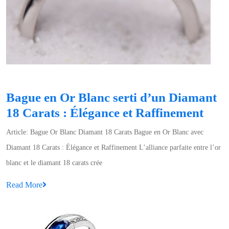
Bague en Or Blanc serti d’un Diamant
Bag
18 Carats : Élégance et Raffinement
en
Article: Bague Or Blanc Diamant 18 Carats Bague en Or Blanc avec
Or
Diamant 18 Carats : Élégance et Raffinement L’alliance parfaite entre l’or
Blan
blanc et le diamant 18 carats crée
serti
Read
Read More
d’un
More
Dia
18