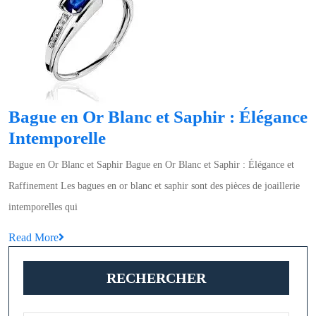
Cara
:
Élég
et
Raff
Bague en Or Blanc et Saphir : Élégance
Bague
Intemporelle
en
Bague en Or Blanc et Saphir Bague en Or Blanc et Saphir : Élégance et
Or
Raffinement Les bagues en or blanc et saphir sont des pièces de joaillerie
Blanc
intemporelles qui
et
Read
Read More
Saphir
More
:
RECHERCHER
Élégance
Intemporelle