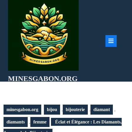
Skip
to
content
Ope
But
MINESGABON.ORG
minesgabon.org
bijou
,
bijouterie
,
diamant
,
diamants
,
femme
Éclat et Élégance : Les Diamants,