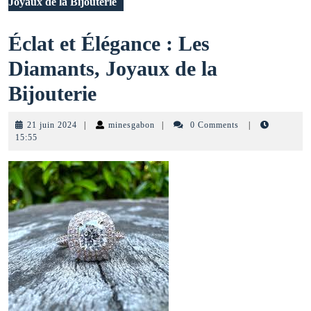
Joyaux de la Bijouterie
Éclat et Élégance : Les
Diamants, Joyaux de la
Éclat
Bijouterie
et
21
minesgabon
21 juin 2024
|
minesgabon
|
0 Comments
|
Élégance
juin
15:55
2024
:
Les
Diamants,
Joyaux
de
la