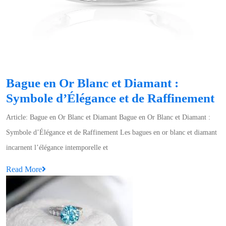
Bague en Or Blanc et Diamant :
B
Symbole d’Élégance et de Raffinement
e
Article: Bague en Or Blanc et Diamant Bague en Or Blanc et Diamant :
O
Symbole d’Élégance et de Raffinement Les bagues en or blanc et diamant
B
incarnent l’élégance intemporelle et
et
Read
Read More
D
More
:
S
d’