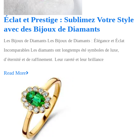
et
d
Éclat et Prestige : Sublimez Votre Style
R
Éclat
avec des Bijoux de Diamants
et
Les Bijoux de Diamants Les Bijoux de Diamants : Élégance et Éclat
Prestige
Incomparables Les diamants ont longtemps été symboles de luxe,
:
d’éternité et de raffinement. Leur rareté et leur brillance
Sublimez
Read
Read More
Votre
More
Style
avec
des
Bijoux
de
Diamants