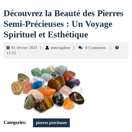
Découvrez la Beauté des Pierres
Semi-Précieuses : Un Voyage
Découvrez
Spirituel et Esthétique
la
01
minesgabon
01 février 2025
|
minesgabon
|
0 Comments
|
Beauté
février
15:55
2025
des
Pierres
Semi-
Précieuses
:
Un
Categories:
pierres precieuses
Voyage