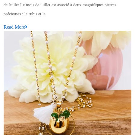
Pierres
de Juillet Le mois de juillet est associé à deux magnifiques pierres
Précieuses
précieuses : le rubis et la
de
Read
Read More
Juillet
More
:
Rubis
et
Spinelle,
Éclats
de
Beauté