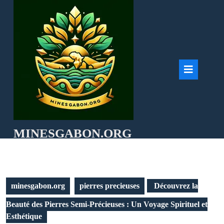
Skip
to
content
Ope
But
MINESGABON.ORG
minesgabon.org
pierres precieuses
Découvrez la
Beauté des Pierres Semi-Précieuses : Un Voyage Spirituel et
Esthétique