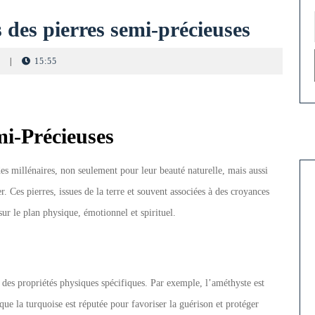
Les
 des pierres semi-précieuses
vertus
s
|
15:55
extraor
des
pierres
mi-Précieuses
semi-
es millénaires, non seulement pour leur beauté naturelle, mais aussi
précieu
r. Ces pierres, issues de la terre et souvent associées à des croyances
sur le plan physique, émotionnel et spirituel.
 des propriétés physiques spécifiques. Par exemple, l’améthyste est
 que la turquoise est réputée pour favoriser la guérison et protéger