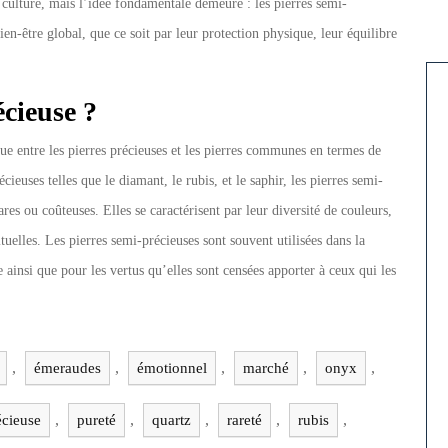
a culture, mais l’idée fondamentale demeure : les pierres semi-
en-être global, que ce soit par leur protection physique, leur équilibre
écieuse ?
ue entre les pierres précieuses et les pierres communes en termes de
cieuses telles que le diamant, le rubis, et le saphir, les pierres semi-
es ou coûteuses. Elles se caractérisent par leur diversité de couleurs,
tuelles. Les pierres semi-précieuses sont souvent utilisées dans la
e ainsi que pour les vertus qu’elles sont censées apporter à ceux qui les
,
,
,
,
,
émeraudes
émotionnel
marché
onyx
,
,
,
,
,
écieuse
pureté
quartz
rareté
rubis