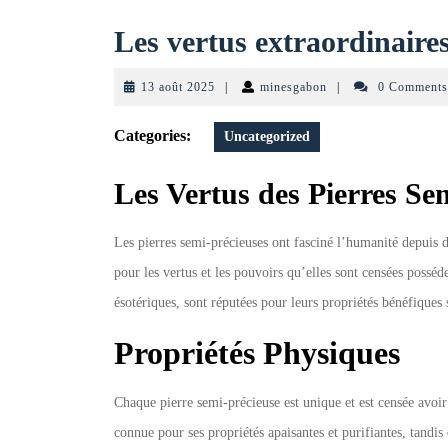
Les vertus extraordinaires
13
minesgabon
13 août 2025
|
minesgabon
|
0 Comment
août
2025
Categories:
Uncategorized
Les Vertus des Pierres Se
Les pierres semi-précieuses ont fasciné l’humanité depuis d
pour les vertus et les pouvoirs qu’elles sont censées posséde
ésotériques, sont réputées pour leurs propriétés bénéfiques 
Propriétés Physiques
Chaque pierre semi-précieuse est unique et est censée avoir
connue pour ses propriétés apaisantes et purifiantes, tandis